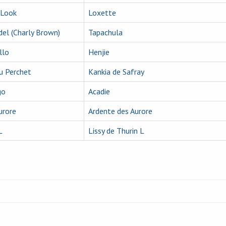
-Look
Loxette
el (Charly Brown)
Tapachula
llo
Henjie
u Perchet
Kankia de Safray
go
Acadie
urore
Ardente des Aurore
L
Lissy de Thurin L