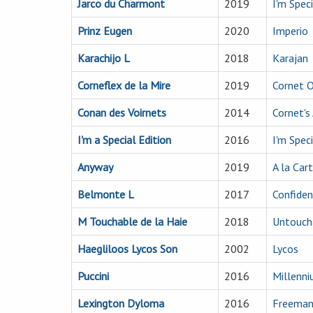
Jarco du Charmont
2019
I'm Spec
Prinz Eugen
2020
Imperio
Karachijo L
2018
Karajan
Corneflex de la Mire
2019
Cornet 
Conan des Voirnets
2014
Cornet's
I'm a Special Edition
2016
I'm Spec
Anyway
2019
A la Ca
Belmonte L
2017
Confide
M Touchable de la Haie
2018
Untouch
Haegliloos Lycos Son
2002
Lycos
Puccini
2016
Millenn
Lexington Dyloma
2016
Freema