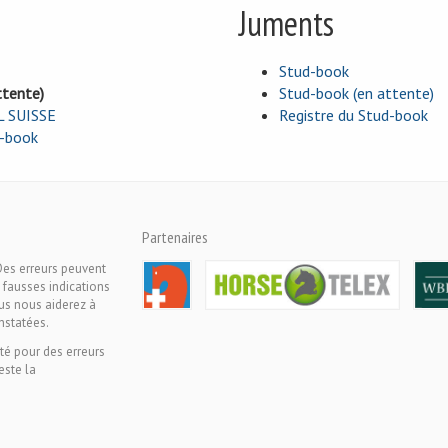
Juments
Stud-book
ttente)
Stud-book (en attente)
L SUISSE
Registre du Stud-book
d-book
Partenaires
Des erreurs peuvent
 fausses indications
ous nous aiderez à
nstatées.
té pour des erreurs
este la