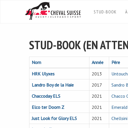
STUD-BOOK
À
STUD-BOOK (EN ATTE
Nom
Année
Père
HRK Ulyxes
2013
Untouch
Landro Boy de la Haie
2017
Sandro 
Chaccoday ELS
2021
Chacco 
Elco ter Doorn Z
2021
Emerald
Just Look for Glory ELS
2021
Chellsini