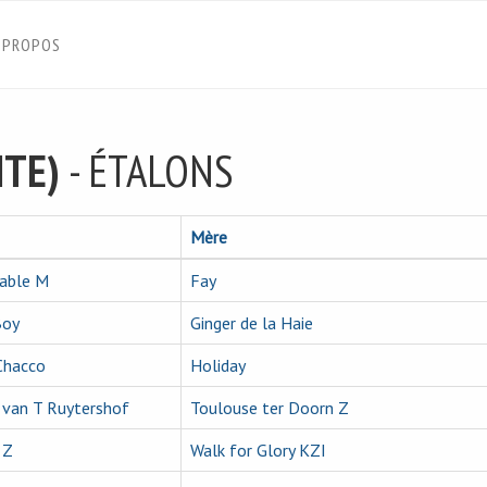
 PROPOS
NTE)
- ÉTALONS
Mère
able M
Fay
Boy
Ginger de la Haie
Chacco
Holiday
 van T Ruytershof
Toulouse ter Doorn Z
 Z
Walk for Glory KZI