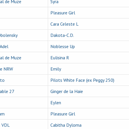
ial de Muze
Syra
Pleasure Girl
Cara Celeste L
Obolensky
Dakota-C.D.
 Adel
Noblesse Up
ial de Muze
Eulisina R
rte NRW
Emily
nto
Pilots White Face (ex Peggy 250)
able 27
Ginger de la Haie
Eylen
ium
Pleasure Girl
n VDL
Cabitha Dyloma