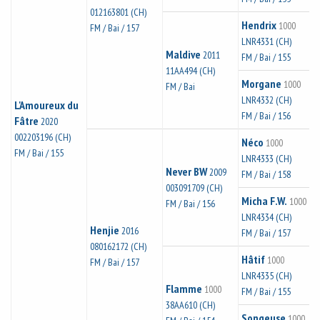
012163801 (CH)
Hendrix
1000
FM / Bai / 157
LNR4331 (CH)
Maldive
2011
FM / Bai / 155
11AA494 (CH)
Morgane
1000
FM / Bai
LNR4332 (CH)
L'Amoureux du
FM / Bai / 156
Fâtre
2020
002203196 (CH)
Néco
1000
FM / Bai / 155
LNR4333 (CH)
Never BW
2009
FM / Bai / 158
003091709 (CH)
Micha F.W.
1000
FM / Bai / 156
LNR4334 (CH)
Henjie
2016
FM / Bai / 157
080162172 (CH)
Hâtif
1000
FM / Bai / 157
LNR4335 (CH)
Flamme
1000
FM / Bai / 155
38AA610 (CH)
Songeuse
1000