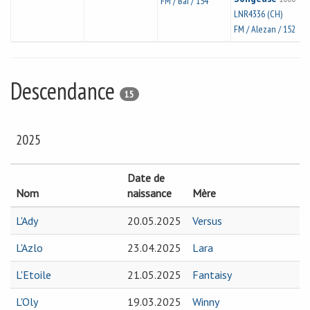
FM / Bai / 154
LNR4336 (CH)
FM / Alezan / 152
Descendance
15
2025
Date de
Nom
naissance
Mère
L'Ady
20.05.2025
Versus
L'Azlo
23.04.2025
Lara
L'Etoile
21.05.2025
Fantaisy
L'Oly
19.03.2025
Winny