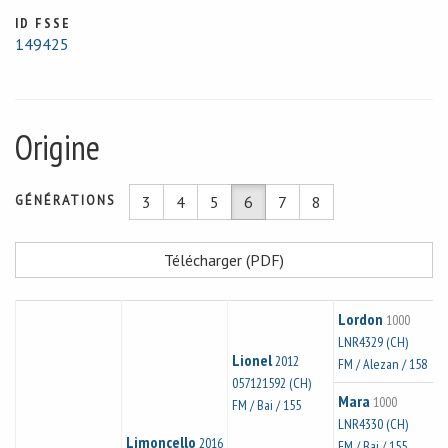
ID FSSE
149425
Origine
GÉNÉRATIONS
3
4
5
6
7
8
Télécharger (PDF)
Lordon
1000
LNR4329 (CH)
Lionel
2012
FM / Alezan / 158
057121592 (CH)
Mara
1000
FM / Bai / 155
LNR4330 (CH)
Limoncello
2016
FM / Bai / 155