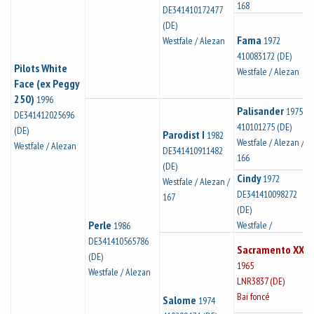
168
DE341410172477
(DE)
Fama
Westfale / Alezan
1972
410083172 (DE)
Pilots White
Westfale / Alezan
Face (ex Peggy
250)
1996
Palisander
1975
DE341412025696
410101275 (DE)
(DE)
Parodist I
1982
Westfale / Alezan /
Westfale / Alezan
DE341410911482
166
(DE)
Cindy
1972
Westfale / Alezan /
DE341410098272
167
(DE)
Perle
Westfale /
1986
DE341410565786
Sacramento XX
(DE)
1965
Westfale / Alezan
LNR3837 (DE)
Bai foncé
Salome
1974