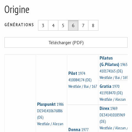
Origine
GÉNÉRATIONS
3
4
5
6
7
8
Télécharger (PDF)
Pilatus
(G.Pilatus)
1965
410174165 (DE)
Pilot
1974
Westfale / Bai / 169
410084174 (DE)
Gratia
Westfale / Bai / 167
1970
411918470 (DE)
Westfale / Alezan
Pluspunkt
1986
Direx
1969
DE341410676886
DE341410185969
(DE)
(DE)
Westfale / Alezan
Westfale / Alezan /
Donna
1977