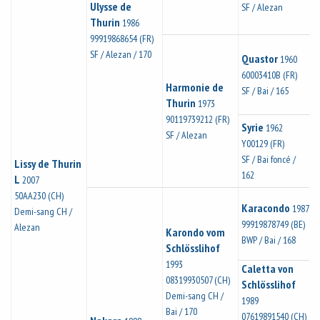
Ulysse de
SF / Alezan
Thurin
1986
99919868654 (FR)
SF / Alezan / 170
Quastor
1960
60003410B (FR)
Harmonie de
SF / Bai / 165
Thurin
1973
90119739212 (FR)
Syrie
1962
SF / Alezan
Y00129 (FR)
SF / Bai foncé /
Lissy de Thurin
162
L
2007
50AA230 (CH)
Karacondo
1987
Demi-sang CH /
99919878749 (BE)
Alezan
Karondo vom
BWP / Bai / 168
Schlösslihof
1993
Caletta von
08319930507 (CH)
Schlösslihof
Demi-sang CH /
1989
Bai / 170
07619891540 (CH)