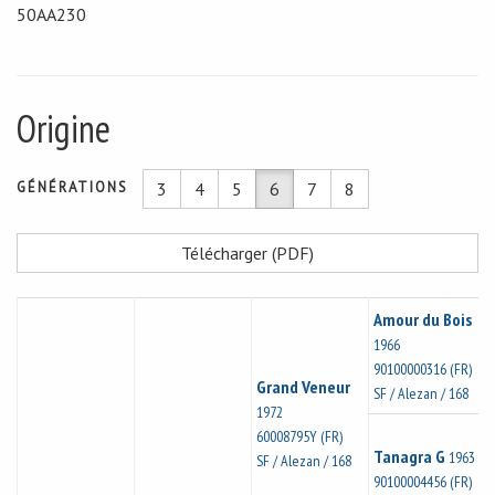
50AA230
Origine
GÉNÉRATIONS
3
4
5
6
7
8
Télécharger (PDF)
Amour du Bois
1966
90100000316 (FR)
Grand Veneur
SF / Alezan / 168
1972
60008795Y (FR)
Tanagra G
1963
SF / Alezan / 168
90100004456 (FR)