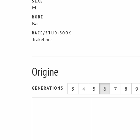
SEXE
M
ROBE
Bai
RACE/STUD-BOOK
Trakehner
Origine
GÉNÉRATIONS
3
4
5
6
7
8
9