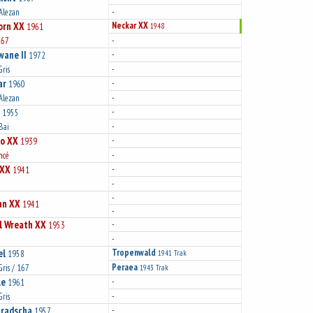
-
 Alezan
orn XX
Neckar XX
1961
1948
-
167
wane II
-
1972
-
Gris
ar
-
1960
-
 Alezan
-
1955
-
 Bai
no XX
-
1939
-
ncé
 XX
-
1941
-
-
an XX
1941
-
l Wreath XX
-
1953
-
el
Tropenwald
1958
1941
Trak
Peraea
Gris / 167
1943
Trak
le
-
1961
-
Gris
radscha
-
1957