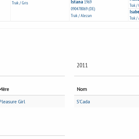
Istana
1969
Trak / Gris
Trak / 
090478069 (DE)
Isabe
Trak / Alezan
Trak /
2011
Mère
Nom
Pleasure Girl
S'Cada