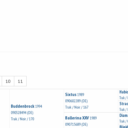
10
11
Habi
Sixtus
1989
Trak /
090602289 (DE)
Strad
Buddenbrock
1994
Trak / Noir / 167
Trak /
090328494 (DE)
Diam
Ballerina XXV
1989
Trak / Noir / 170
Trak / 
090715689 (DE)
Blink