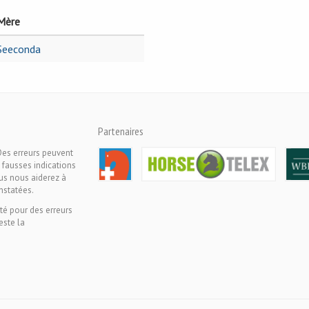
Mère
Seeconda
Partenaires
Des erreurs peuvent
 fausses indications
ous nous aiderez à
nstatées.
té pour des erreurs
este la