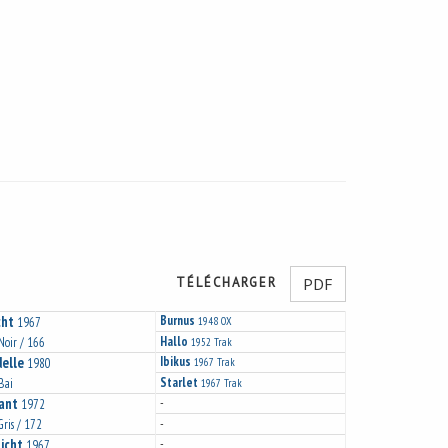
TÉLÉCHARGER
PDF
cht
Burnus
1967
1948
OX
Hallo
 Noir / 166
1952
Trak
elle
Ibikus
1980
1967
Trak
Starlet
 Bai
1967
Trak
ant
-
1972
-
Gris / 172
licht
-
1967