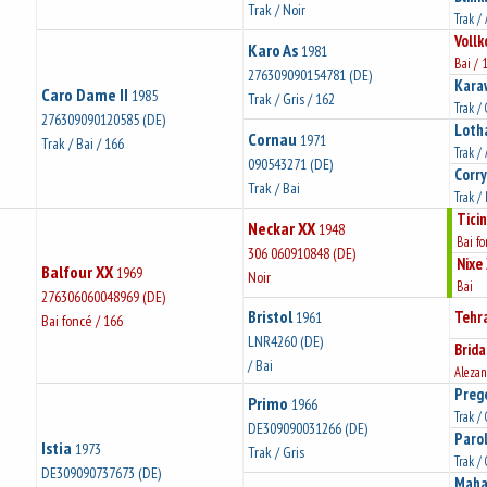
Trak / Noir
Trak /
Vollk
Karo As
1981
Bai / 
276309090154781 (DE)
Kara
Caro Dame II
1985
Trak / Gris / 162
Trak / 
276309090120585 (DE)
Loth
Cornau
1971
Trak / Bai / 166
Trak /
090543271 (DE)
Corry
Trak / Bai
Trak /
Tici
Neckar XX
1948
Bai fo
306 060910848 (DE)
Nixe
Balfour XX
1969
Noir
Bai
276306060048969 (DE)
Bristol
Tehr
1961
Bai foncé / 166
LNR4260 (DE)
Brida
/ Bai
Alezan
Preg
Primo
1966
Trak / 
DE309090031266 (DE)
Paro
Istia
1973
Trak / Gris
Trak / 
DE309090737673 (DE)
Maha