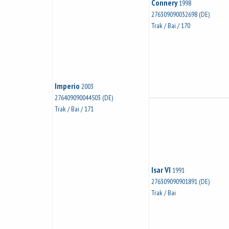
Connery
1998
276309090032698 (DE)
Trak / Bai / 170
Imperio
2003
276409090044503 (DE)
Trak / Bai / 171
Isar VI
1991
276309090901891 (DE)
Trak / Bai