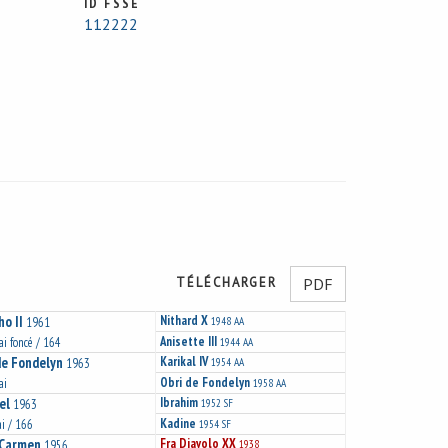
ID FSSE
112222
TÉLÉCHARGER
PDF
o II
Nithard X
1961
1948
AA
Anisette III
ai foncé / 164
1944
AA
de Fondelyn
Karikal IV
1963
1954
AA
Obri de Fondelyn
ai
1958
AA
el
Ibrahim
1963
1952
SF
Kadine
ai / 166
1954
SF
 Carmen
Fra Diavolo XX
1956
1938