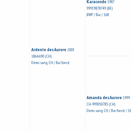
Karacondo
1987
99919878749 (BE)
BWP / Bai / 168
Ardente des Aurore
2003
18AA690 (CH)
Demi-sang CH / Bai foncé
Amanda des Aurore
1999
CH-999050785 (CH)
Demi-sang CH / Bai foncé / 1