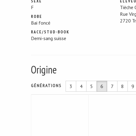
SEXE
ÉLEVE
F
Tièche O
Rue Vir
ROBE
2720 T
Bai foncé
RACE/STUD-BOOK
Demi-sang suisse
Origine
GÉNÉRATIONS
3
4
5
6
7
8
9