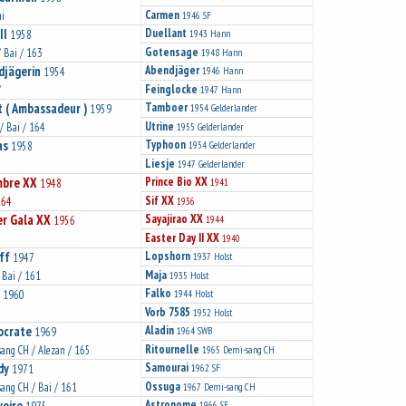
Carmen
ai
1946
SF
II
Duellant
1958
1943
Hann
Gotensage
 Bai / 163
1948
Hann
djägerin
Abendjäger
1954
1946
Hann
Feinglocke
/
1947
Hann
 ( Ambassadeur )
Tamboer
1959
1954
Gelderlander
Utrine
 Bai / 164
1955
Gelderlander
as
Typhoon
1958
1954
Gelderlander
Liesje
1947
Gelderlander
mbre XX
Prince Bio XX
1948
1941
Sif XX
164
1936
er Gala XX
Sayajirao XX
1956
1944
Easter Day II XX
1940
ff
Lopshorn
1947
1937
Holst
Maja
/ Bai / 161
1935
Holst
Falko
1960
1944
Holst
Vorb 7585
1952
Holst
ocrate
Aladin
1969
1964
SWB
Ritournelle
ang CH / Alezan / 165
1965
Demi-sang CH
dy
Samourai
1971
1962
SF
Ossuga
ang CH / Bai / 161
1967
Demi-sang CH
voire
Astronome
1966
SF