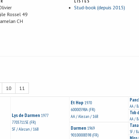
UR
LISTES
livier
Stud-book (depuis 2015)
gile Rossel 49
ramelan CH
10
11
Panch
Et Hop
1970
AA / B
60000398A (FR)
Tob 
Lys de Darmen
1977
AA / Alezan / 168
AA / B
77037115E (FR)
Tana
Darmen
1969
SF / Alezan / 168
SF / B
90100008398 (FR)
Miss