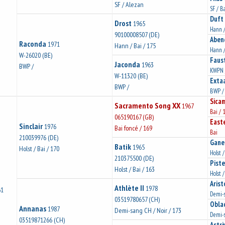
SF / Alezan
SF / B
Duft 
Drost
1965
Hann /
90100008507 (DE)
Aben
Raconda
1971
Hann / Bai / 175
Hann 
W-26020 (BE)
Faust
Jaconda
1963
BWP /
KWPN /
W-11320 (BE)
Exta
BWP /
BWP /
Sica
Sacramento Song XX
1967
Bai / 
065190167 (GB)
East
Sinclair
1976
Bai foncé / 169
Bai
210039976 (DE)
Gane
Batik
1965
Holst / Bai / 170
Holst 
210375500 (DE)
Piste
Holst / Bai / 163
Holst /
Arist
Athlète II
1978
61
Demi-s
03519780657 (CH)
Obla
Annanas
1987
Demi-sang CH / Noir / 173
Demi-s
03519871266 (CH)
Astri