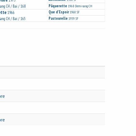
1975
Pâquerette
ang CH / Bai / 168
1968
Demi-sang CH
ette
Que d'Espoir
1966
1960
SF
Pastourelle
ang CH / Bai / 165
1959
SF
ore
ore