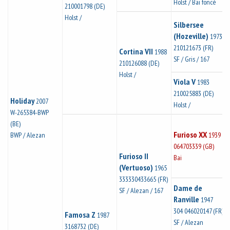
Holst / Bai foncé
210001798 (DE)
Holst /
Silbersee
(Hozeville)
1973
210121673 (FR)
Cortina VII
1988
SF / Gris / 167
210126088 (DE)
Holst /
Viola V
1983
210025883 (DE)
Holiday
2007
Holst /
W-265384-BWP
(BE)
Furioso XX
BWP / Alezan
1939
064703339 (GB)
Furioso II
Bai
(Vertuoso)
1965
333330433665 (FR)
Dame de
SF / Alezan / 167
Ranville
1947
304 046020147 (FR)
Famosa Z
1987
SF / Alezan
3168732 (DE)