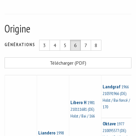
Origine
GÉNÉRATIONS
3
4
5
6
7
8
Télécharger (PDF)
Landgraf
1966
210391966 (DE)
Holst / Bai foncé /
Libero H
1981
170
210111681 (DE)
Holst / Bai / 166
Oktave
1977
210095577 (DE)
Liandero
1998