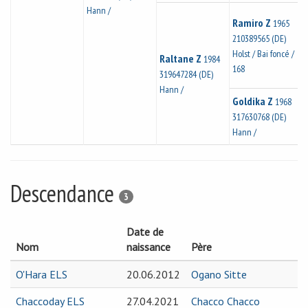
Hann /
Ramiro Z
1965
210389565 (DE)
Holst / Bai foncé /
Raltane Z
1984
168
319647284 (DE)
Hann /
Goldika Z
1968
317630768 (DE)
Hann /
Descendance
3
Date de
Nom
naissance
Père
O'Hara ELS
20.06.2012
Ogano Sitte
Chaccoday ELS
27.04.2021
Chacco Chacco