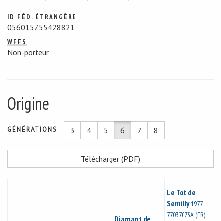
ID FÉD. ÉTRANGÈRE
056015Z55428821
WFFS
Non-porteur
Origine
GÉNÉRATIONS
3
4
5
6
7
8
Télécharger (PDF)
Le Tot de
Semilly
1977
77037073A (FR)
Diamant de