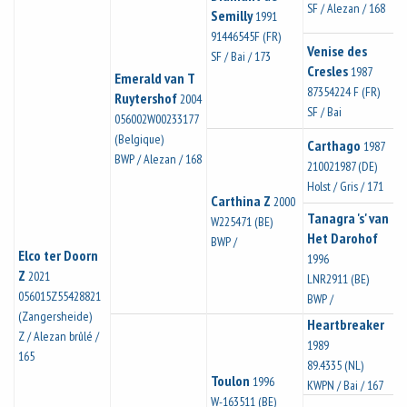
SF / Alezan / 168
Semilly
1991
91446545F (FR)
Venise des
SF / Bai / 173
Cresles
1987
Emerald van T
87354224 F (FR)
Ruytershof
2004
SF / Bai
056002W00233177
(Belgique)
Carthago
1987
BWP / Alezan / 168
210021987 (DE)
Holst / Gris / 171
Carthina Z
2000
Tanagra 's' van
W225471 (BE)
Het Darohof
BWP /
Elco ter Doorn
1996
Z
2021
LNR2911 (BE)
056015Z55428821
BWP /
(Zangersheide)
Heartbreaker
Z / Alezan brûlé /
1989
165
89.4335 (NL)
Toulon
1996
KWPN / Bai / 167
W-163511 (BE)