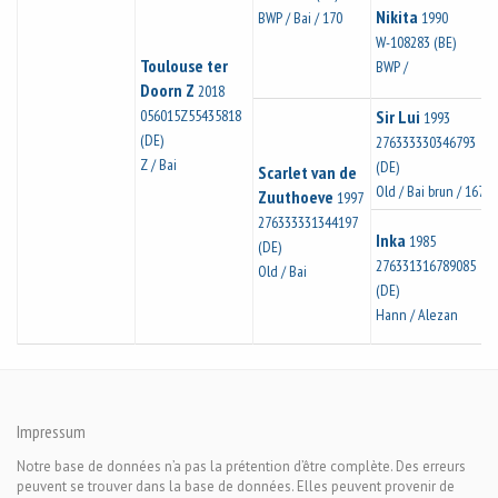
Nikita
BWP / Bai / 170
1990
W-108283 (BE)
Toulouse ter
BWP /
Doorn Z
2018
056015Z55435818
Sir Lui
1993
(DE)
276333330346793
Z / Bai
(DE)
Scarlet van de
Old / Bai brun / 167
Zuuthoeve
1997
276333331344197
Inka
1985
(DE)
276331316789085
Old / Bai
(DE)
Hann / Alezan
Impressum
Notre base de données n’a pas la prétention d’être complète. Des erreurs
peuvent se trouver dans la base de données. Elles peuvent provenir de