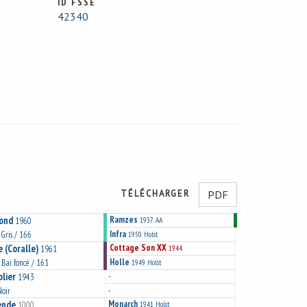
ID FSSE
42340
TÉLÉCHARGER
PDF
ond
Ramzes
1960
1937
AA
Infra
 Gris / 166
1950
Holst
e (Coralle)
Cottage Son XX
1961
1944
Holle
/ Bai foncé / 161
1949
Holst
lier
-
1943
-
Noir
ende
Monarch
1000
1941
Holst