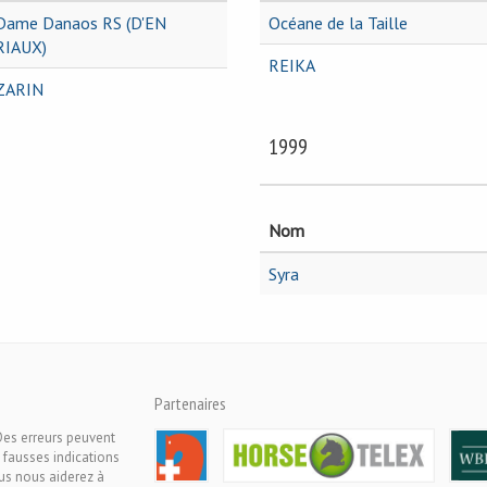
Dame Danaos RS (D'EN
Océane de la Taille
RIAUX)
REIKA
ZARIN
1999
Nom
Syra
Partenaires
Des erreurs peuvent
 fausses indications
ous nous aiderez à