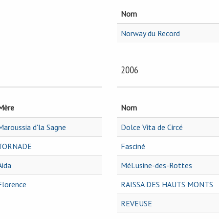
Nom
Norway du Record
2006
Mère
Nom
Maroussia d'la Sagne
Dolce Vita de Circé
TORNADE
Fasciné
Aida
MéLusine-des-Rottes
Florence
RAISSA DES HAUTS MONTS
REVEUSE