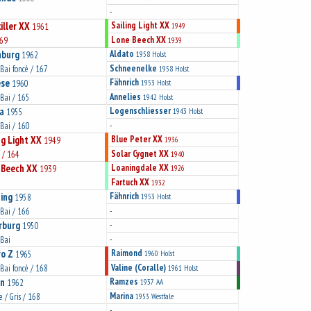
-
iller XX
Sailing Light XX
1961
1949
Lone Beech XX
169
1939
hburg
Aldato
1962
1958
Holst
Schneenelke
 Bai foncé / 167
1958
Holst
ese
Fähnrich
1960
1953
Holst
Annelies
 Bai / 165
1942
Holst
a
Logenschliesser
1955
1943
Holst
-
 Bai / 160
ng Light XX
Blue Peter XX
1949
1936
Solar Cygnet XX
 / 164
1940
 Beech XX
Loaningdale XX
1939
1926
Fartuch XX
1932
ing
Fähnrich
1958
1953
Holst
-
 Bai / 166
rburg
-
1950
-
 Bai
o Z
Raimond
1965
1960
Holst
Valine (Coralle)
 Bai foncé / 168
1961
Holst
on
Ramzes
1962
1937
AA
Marina
e / Gris / 168
1953
Westfale
-