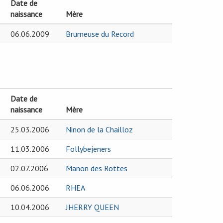
Date de
naissance
Mère
06.06.2009
Brumeuse du Record
Date de
naissance
Mère
25.03.2006
Ninon de la Chailloz
11.03.2006
Follybejeners
02.07.2006
Manon des Rottes
06.06.2006
RHEA
10.04.2006
JHERRY QUEEN