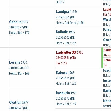
Holst /
Holst /
Ladyk
Landgraf
1966
Bai / 
210391966 (DE)
Wart
Ophelia
1977
Holst / Bai foncé / 170
Holst /
210020277 (DE)
Farn
Ballade
1965
Holst / Bai / 170
Holst /
210366103 (DE)
Omar
Holst / Bai / 162
Holst /
Saili
Ladykiller XX
1961
Alezan
064000861 (GB)
Lone
Lorenz
1970
Bai / 169
Bai
210402270 (DE)
Fasch
Babusa
1965
Holst / Bai / 166
Holst /
210366303 (DE)
Inste
Holst / Bai / 162
Holst /
Ramir
Rasputin
1973
Holst /
210506673 (DE)
Mari
Ovation
1977
Holst / Bai / 169
Westfal
210066577 (DE)