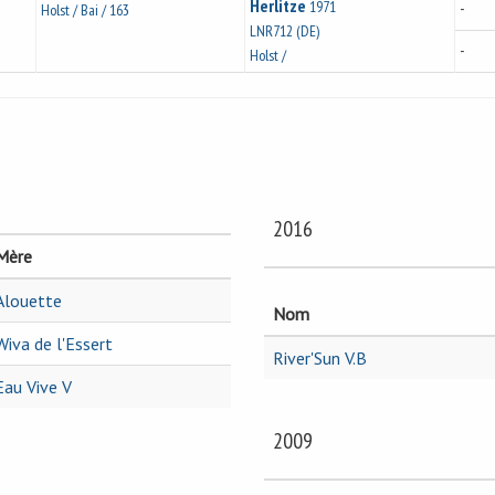
Herlitze
1971
-
Holst / Bai / 163
LNR712 (DE)
-
Holst /
2016
Mère
Alouette
Nom
Wiva de l'Essert
River'Sun V.B
Eau Vive V
2009