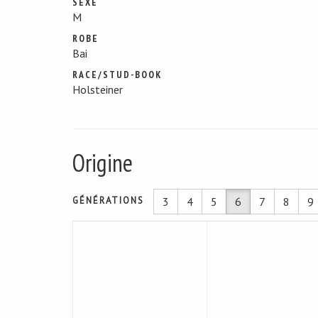
SEXE
M
ROBE
Bai
RACE/STUD-BOOK
Holsteiner
Origine
GÉNÉRATIONS
3
4
5
6
7
8
9