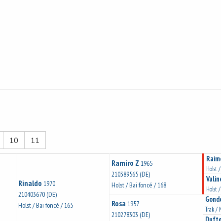
10
11
Raim
Ramiro Z
1965
Holst /
210389565 (DE)
Valin
Rinaldo
1970
Holst / Bai foncé / 168
Holst 
210403670 (DE)
Gondo
Rosa
1957
Holst / Bai foncé / 165
Trak / 
210278303 (DE)
Duft