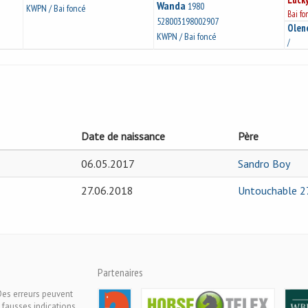
Wanda
1980
KWPN / Bai foncé
Bai fo
528003198002907
Olen
KWPN / Bai foncé
/
Date de naissance
Père
06.05.2017
Sandro Boy
27.06.2018
Untouchable 2
Partenaires
Des erreurs peuvent
 fausses indications