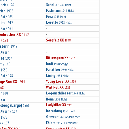
Schelle
/ Noir / 156
1940
Holst
rich
Fachmann
1953
1949
Holst
Fera
/ Bai / 165
1947
Holst
ies
Loretto
1942
1932
Holst
-
/ Bai / 161
enbrecher XX
-
1952
Sorgfalt XX
 / 158
1948
sterin
-
1948
-
/ Alezan
es
Rittersporn XX
1937
1917
Jordi
ris / 166
1928
Shagya
Fanatiker
1950
1940
Holst
Lining
/ Bai / 158
1934
Holst
age Son XX
Young Lover XX
1944
1930
Wait Not XX
168
1925
Logenschliesser
1949
1943
Holst
Ilona
 Bai
1932
Holst
lberg (Largo)
Ladykiller XX
1966
1961
Insterburg
/ Alezan / 167
1950
Holst
Graveur
1972
1965
Gelderlander
Efliora
/ / 167
1963
Gelderlander
y Boy XX
Compromise XX
1954