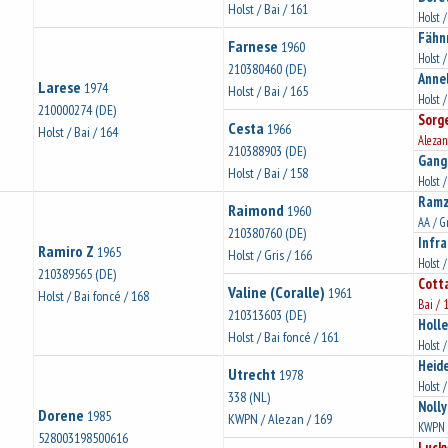
Holst / Bai / 161
Holst 
Fähn
Farnese
1960
Holst 
210380460 (DE)
Annel
Larese
1974
Holst / Bai / 165
Holst 
210000274 (DE)
Sorg
Cesta
1966
Holst / Bai / 164
Alezan
210388903 (DE)
Gang
Holst / Bai / 158
Holst 
Ramz
Raimond
1960
AA / G
210380760 (DE)
Infra
Ramiro Z
1965
Holst / Gris / 166
Holst 
210389565 (DE)
Cott
Valine (Coralle)
1961
Holst / Bai foncé / 168
Bai / 
210313603 (DE)
Holle
Holst / Bai foncé / 161
Holst /
Heide
Utrecht
1978
Holst 
338 (NL)
Nolly
Dorene
1985
KWPN / Alezan / 169
KWPN 
528003198500616
Luck