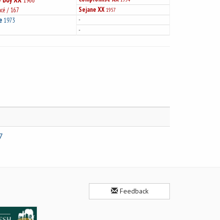
1966
Sejane XX
ncé / 167
1957
e
-
1973
-
7
Feedback