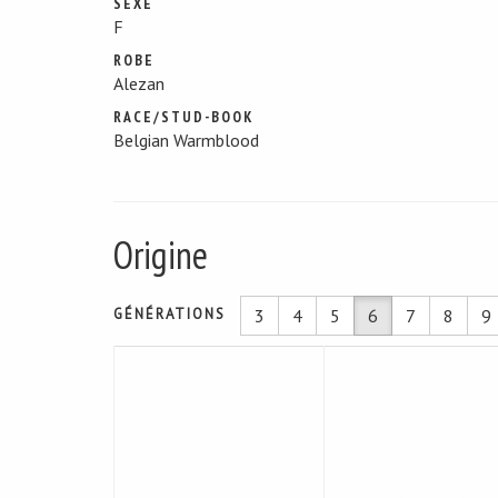
SEXE
F
ROBE
Alezan
RACE/STUD-BOOK
Belgian Warmblood
Origine
GÉNÉRATIONS
3
4
5
6
7
8
9