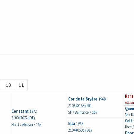
10
11
Rant
Cor de la Bryère
1968
Alezan
210398168 (FR)
Quen
Constant
1972
SF / Bai foncé / 169
SF / B
210047072 (DE)
Colt
Ella
1968
Holst / Alezan / 168
Holst 
210440503 (DE)
Dore