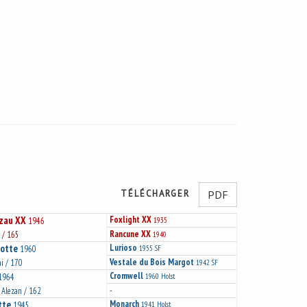
TÉLÉCHARGER
PDF
zau XX
Foxlight XX
1946
1935
Rancune XX
 / 165
1940
otte
Lurioso
1960
1955
SF
Vestale du Bois Margot
ai / 170
1942
SF
Cromwell
1964
1960
Holst
-
/ Alezan / 162
tte
Monarch
1945
1941
Holst