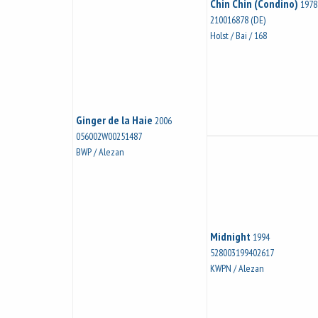
Chin Chin (Condino)
1978
210016878 (DE)
Holst / Bai / 168
Ginger de la Haie
2006
056002W00251487
BWP / Alezan
Midnight
1994
528003199402617
KWPN / Alezan