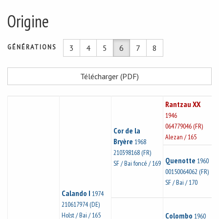
Origine
GÉNÉRATIONS
3
4
5
6
7
8
Télécharger (PDF)
Rantzau XX
1946
064779046 (FR)
Cor de la
Alezan / 165
Bryère
1968
210398168 (FR)
Quenotte
1960
SF / Bai foncé / 169
00150064062 (FR)
SF / Bai / 170
Calando I
1974
210617974 (DE)
Holst / Bai / 165
Colombo
1960