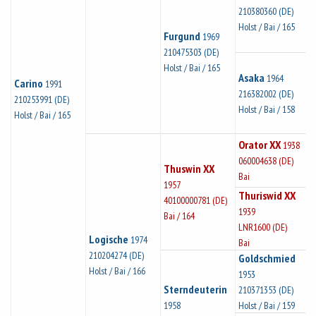
210380360 (DE)
Holst / Bai / 165
Furgund
1969
210475303 (DE)
Holst / Bai / 165
Asaka
1964
Carino
1991
216382002 (DE)
210253991 (DE)
Holst / Bai / 158
Holst / Bai / 165
Orator XX
1938
060004638 (DE)
Thuswin XX
Bai
1957
Thuriswid XX
40100000781 (DE)
1939
Bai / 164
LNR1600 (DE)
Logische
1974
Bai
210204274 (DE)
Goldschmied
Holst / Bai / 166
1953
Sterndeuterin
210371353 (DE)
1958
Holst / Bai / 159