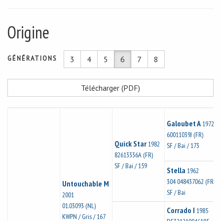
Origine
GÉNÉRATIONS
3
4
5
6
7
8
Télécharger (PDF)
Galoubet A
1972
60011039J (FR)
Quick Star
1982
SF / Bai / 173
82613336A (FR)
SF / Bai / 159
Stella
1962
304 048437062 (FR)
Untouchable M
SF / Bai
2001
01.03093 (NL)
Corrado I
1985
KWPN / Gris / 167