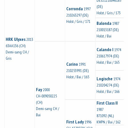
DE321210046185
(DE)
Corronda
1997
Holst / Gris / 173
210263297 (DE)
Holst / Gris / 171
Balonda
1987
210013187 (DE)
Holst / Bai
HRK Ulyxes
2013
63AA136 (CH)
Calando I
1974
Demi-sang CH /
210617974 (DE)
Gris
Holst / Bai / 165
Carino
1991
210253991 (DE)
Holst / Bai / 165
Logische
1974
210204274 (DE)
Fay
2000
Holst / Bai / 166
CH-009050225
(CH)
First Class II
Demi-sang CH /
1987
Bai
871092 (NL)
First Lady
1996
KWPN / Bai / 162