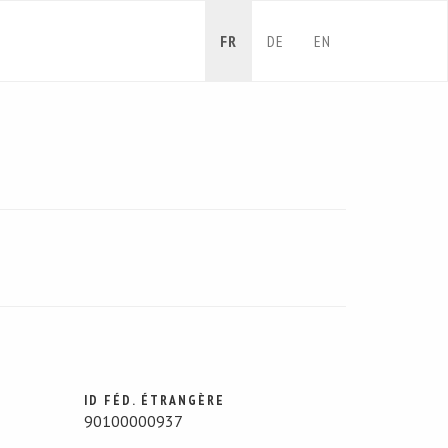
FR
DE
EN
ID FÉD. ÉTRANGÈRE
90100000937