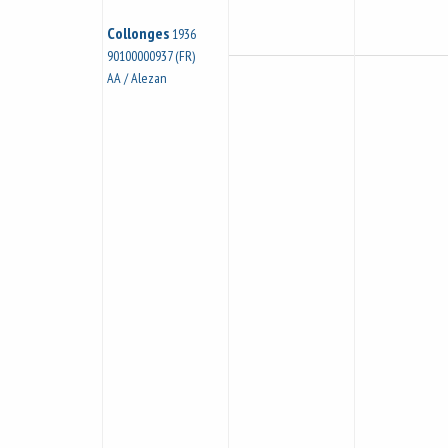
Collonges
1936
90100000937 (FR)
AA / Alezan