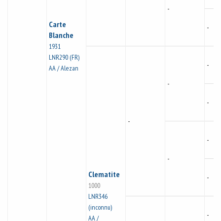
-
Carte
-
Blanche
1931
LNR290 (FR)
-
AA / Alezan
-
-
-
-
-
Clematite
-
1000
LNR346
(inconnu)
-
AA /