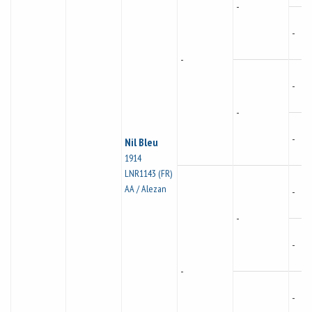
-
-
-
-
-
-
Nil Bleu
1914
LNR1143 (FR)
AA / Alezan
-
-
-
-
-