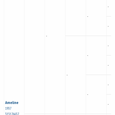
-
-
-
-
-
-
-
-
-
-
Ameline
-
1937
313176637