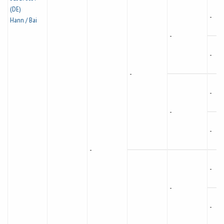
(DE)
-
Hann / Bai
-
-
-
-
-
-
-
-
-
-