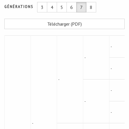
GÉNÉRATIONS
3
4
5
6
7
8
Télécharger (PDF)
-
-
-
-
-
-
-
-