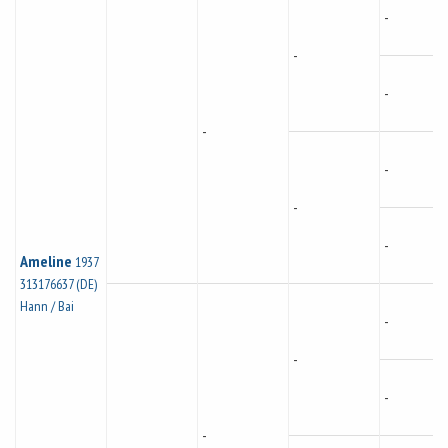
-
-
-
-
-
-
-
Ameline
1937
313176637 (DE)
Hann / Bai
-
-
-
-