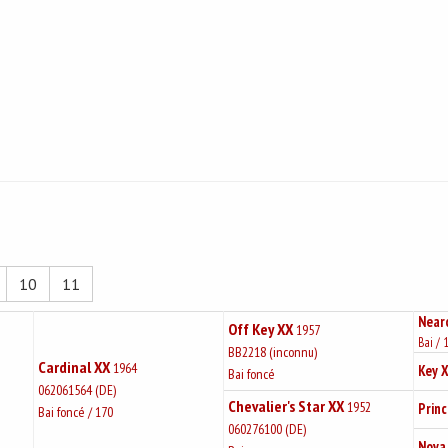
10
11
Near
Off Key XX
1957
Bai / 
BB2218 (inconnu)
Cardinal XX
1964
Key 
Bai foncé
062061564 (DE)
Chevalier's Star XX
1952
Princ
Bai foncé / 170
060276100 (DE)
Nova