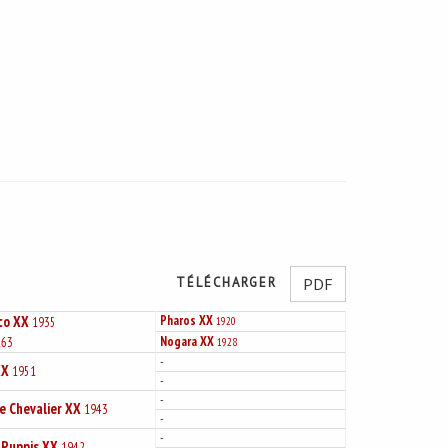
TÉLÉCHARGER
PDF
co XX
Pharos XX
1935
1920
Nogara XX
163
1928
-
XX
1951
-
-
e Chevalier XX
1943
-
-
 Puppis XX
1942