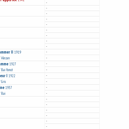
-
-
-
-
-
-
-
-
-
ammer II
-
1919
-
 Alezan
amme
-
1927
-
 Bai foncé
eur I
-
1922
-
 Gris
ine
-
1937
-
 Bai
-
-
-
-
-
-