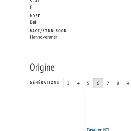
SEXE
F
ROBE
Bai
RACE/STUD-BOOK
Hannoveraner
Origine
GÉNÉRATIONS
3
4
5
6
7
8
9
Cavalier
1971