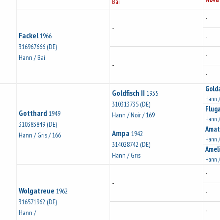
Bai
-
-
Fackel
1966
-
316967666 (DE)
-
Hann / Bai
-
-
Gold
Goldfisch II
1935
Hann /
310313735 (DE)
Flug
Gotthard
1949
Hann / Noir / 169
Hann /
310383849 (DE)
Amat
Ampa
1942
Hann / Gris / 166
Hann /
314028742 (DE)
Amel
Hann / Gris
Hann /
-
-
Wolgatreue
1962
-
316571962 (DE)
-
Hann /