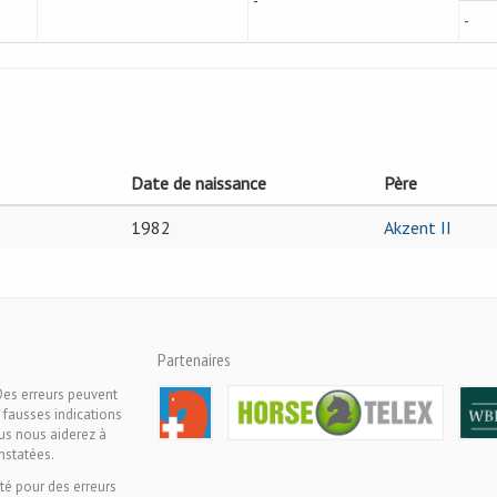
-
-
Date de naissance
Père
1982
Akzent II
Partenaires
Des erreurs peuvent
 fausses indications
ous nous aiderez à
nstatées.
té pour des erreurs