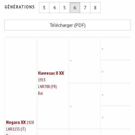
GÉNÉRATIONS
3
4
5
6
7
8
Télécharger (PDF)
-
-
-
Havresac II XX
1915
LNR700 (FR)
Bai
-
-
-
Nogara XX
1928
LNR1155 (IT)