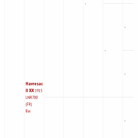
-
-
-
-
Havresac
II XX
1915
LNR700
(FR)
Bai
-