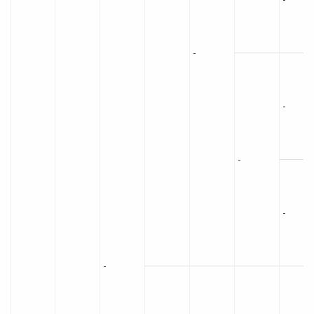
-
-
-
-
-