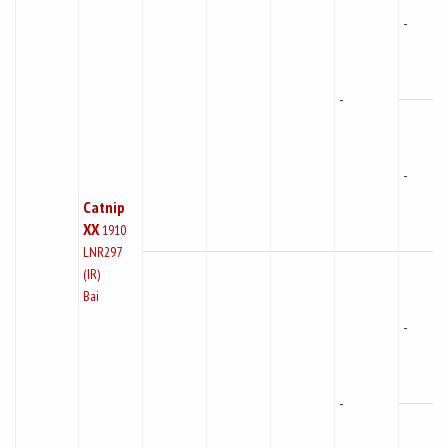
-
-
-
Catnip
XX
1910
LNR297
(IR)
Bai
-
-