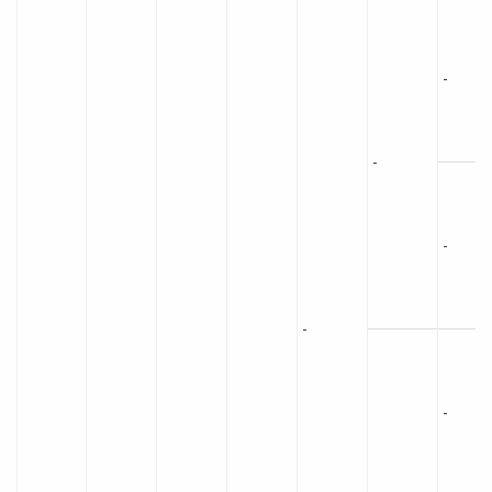
-
-
-
-
-