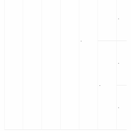
-
-
-
-
-