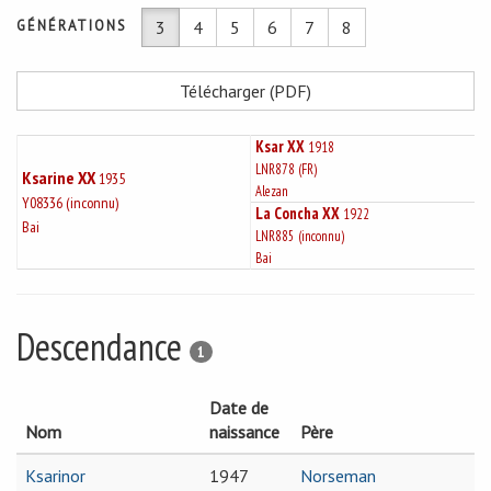
GÉNÉRATIONS
3
4
5
6
7
8
Télécharger (PDF)
Ksar XX
1918
LNR878 (FR)
Ksarine XX
1935
Alezan
Y08336 (inconnu)
La Concha XX
1922
Bai
LNR885 (inconnu)
Bai
Descendance
1
Date de
Nom
naissance
Père
Ksarinor
1947
Norseman