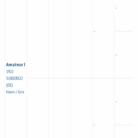
-
-
-
Amateur I
1922
310028322
(DE)
Hann / Gris
-
-