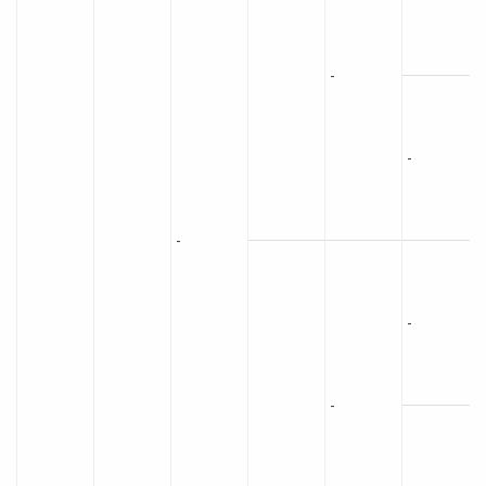
-
-
-
-
-