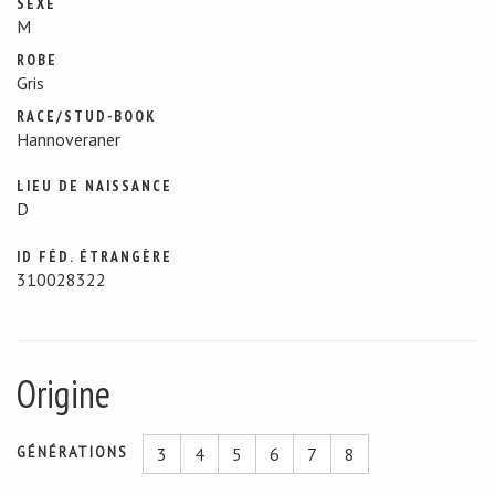
SEXE
M
ROBE
Gris
RACE/STUD-BOOK
Hannoveraner
LIEU DE NAISSANCE
D
ID FÉD. ÉTRANGÈRE
310028322
Origine
GÉNÉRATIONS
3
4
5
6
7
8