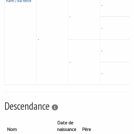
Hann / Bai foncé
-
-
-
-
-
-
-
Descendance
1
Date de
Nom
naissance
Père