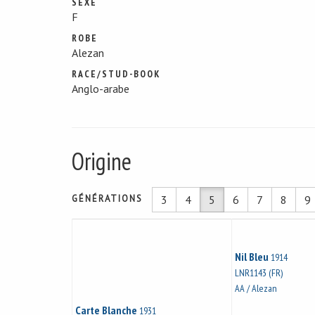
SEXE
F
ROBE
Alezan
RACE/STUD-BOOK
Anglo-arabe
Origine
GÉNÉRATIONS
3
4
5
6
7
8
9
Nil Bleu
1914
LNR1143 (FR)
AA / Alezan
Carte Blanche
1931