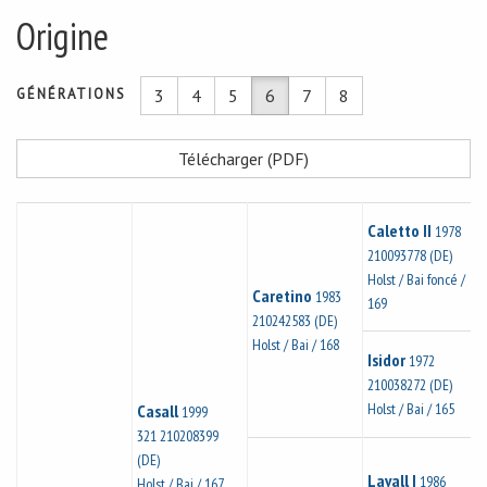
Origine
GÉNÉRATIONS
3
4
5
6
7
8
Télécharger (PDF)
Caletto II
1978
210093778 (DE)
Holst / Bai foncé /
Caretino
1983
169
210242583 (DE)
Holst / Bai / 168
Isidor
1972
210038272 (DE)
Holst / Bai / 165
Casall
1999
321 210208399
(DE)
Lavall I
1986
Holst / Bai / 167