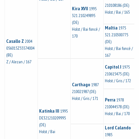
210108186 (DE)
Kira XVII
1995
Holst / Bai / 165
321 210249895
(DE)
Maltia
1975
Holst / Bai foncé /
321 210300775
170
Casallo Z
2004
(DE)
056015Z55574004
Holst / Bai foncé /
(BE)
167
Z / Alezan / 167
Capitol I
1975
210615475 (DE)
Holst / Gris / 172
Carthago
1987
210021987 (DE)
Holst / Gris / 171
Perra
1978
210044578 (DE)
Katinka III
1995
Holst / Bai / 170
DE321210209995
(DE)
Lord Calando
Holst / Bai
1985