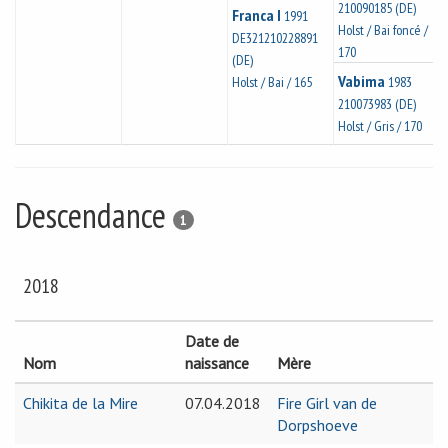
210090185 (DE)
Franca I
1991
Holst / Bai foncé /
DE321210228891
170
(DE)
Vabima
Holst / Bai / 165
1983
210073983 (DE)
Holst / Gris / 170
Descendance
1
2018
Date de
Nom
naissance
Mère
Chikita de la Mire
07.04.2018
Fire Girl van de
Dorpshoeve