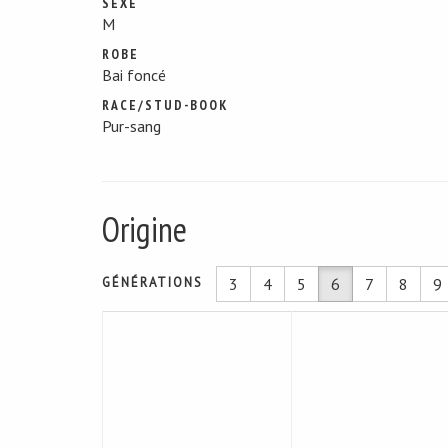
SEXE
M
ROBE
Bai foncé
RACE/STUD-BOOK
Pur-sang
Origine
GÉNÉRATIONS
3
4
5
6
7
8
9